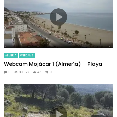
ALMERIA
WEBCAMS
Webcam Mojácar 1 (Almería) – Playa
0
83.022
46
0