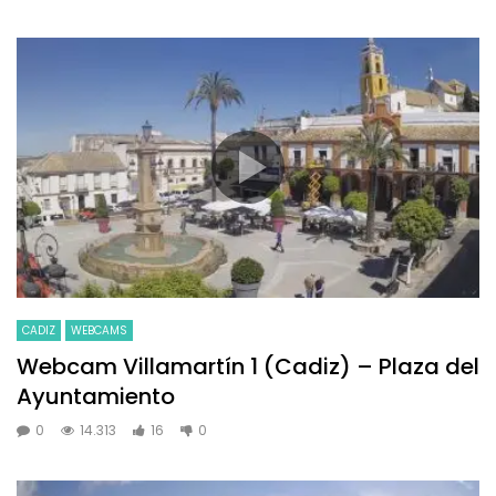
CADIZ
WEBCAMS
Webcam Villamartín 1 (Cadiz) – Plaza del
Ayuntamiento
0
14.313
16
0