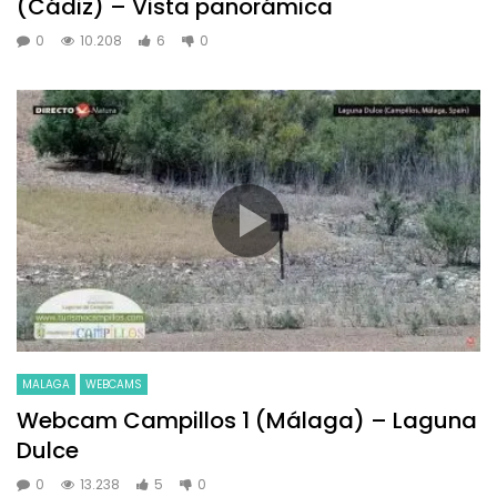
(Cádiz) – Vista panorámica
0
10.208
6
0
MALAGA
WEBCAMS
Webcam Campillos 1 (Málaga) – Laguna
Dulce
0
13.238
5
0