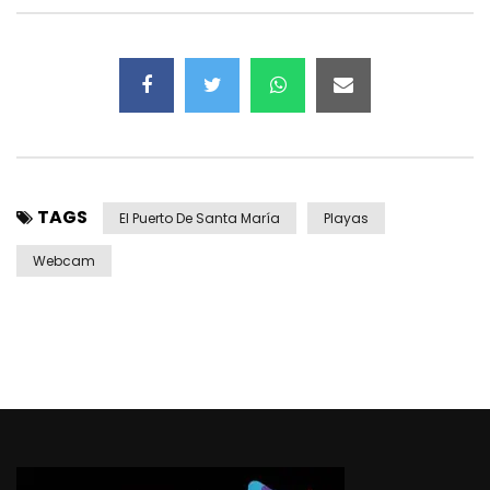
TAGS
El Puerto De Santa María
Playas
Webcam