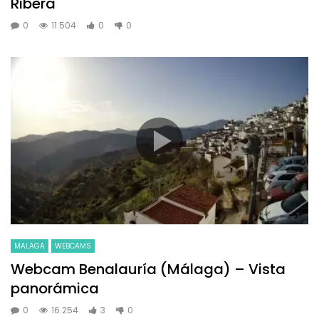
Ribera
0
11.504
0
0
MALAGA
WEBCAMS
Webcam Benalauría (Málaga) – Vista
panorámica
0
16.254
3
0