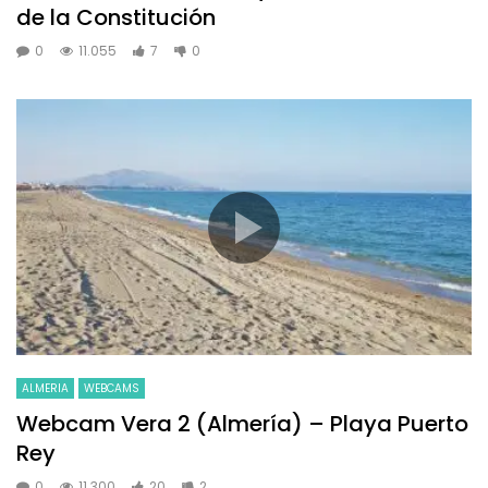
de la Constitución
0
11.055
7
0
ALMERIA
WEBCAMS
Webcam Vera 2 (Almería) – Playa Puerto
Rey
0
11.300
20
2