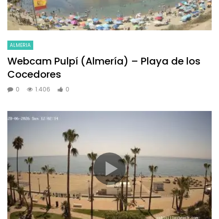
ALMERIA
Webcam Pulpí (Almería) – Playa de los
Cocedores
0
1.406
0