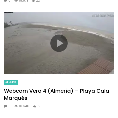
0
18.971
22
ALMERIA
Webcam Vera 4 (Almería) – Playa Cala
Marqués
0
18.646
19