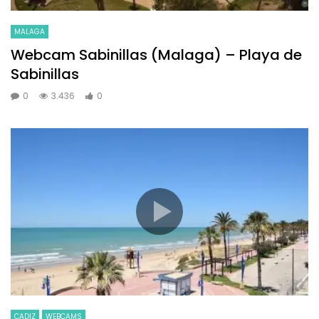
MALAGA
Webcam Sabinillas (Malaga) – Playa de
Sabinillas
0
3.436
0
CADIZ
WEBCAMS