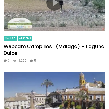
MALAGA
WEBCAMS
Webcam Campillos 1 (Málaga) – Laguna
Dulce
0
13.250
5