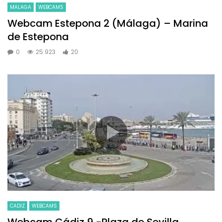
MALAGA
WEBCAMS
Webcam Estepona 2 (Málaga) – Marina
de Estepona
0
25.923
20
CADIZ
WEBCAMS
Webcam Cádiz 9 -Plaza de Sevilla