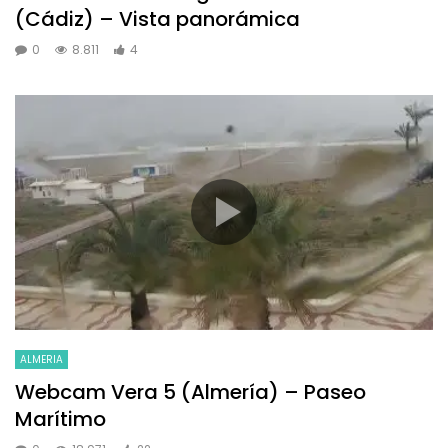
(Cádiz) – Vista panorámica
0
8.811
4
ALMERIA
Webcam Vera 5 (Almería) – Paseo
Marítimo