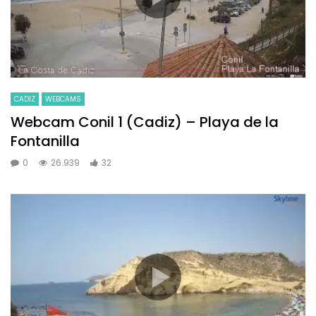
CADIZ
WEBCAMS
Webcam Conil 1 (Cadiz) – Playa de la
Fontanilla
0
26.939
32