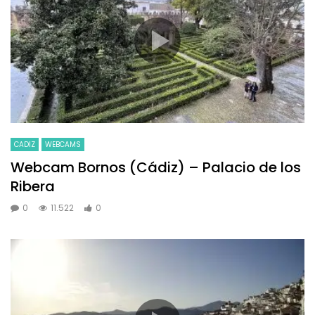
CADIZ
WEBCAMS
Webcam Bornos (Cádiz) – Palacio de los
Ribera
0
11.522
0