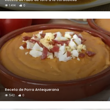
1.414
0
Receta de Porra Antequerana
542
0