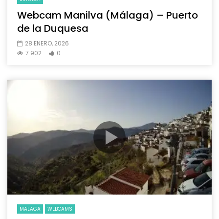
Webcam Manilva (Málaga) – Puerto
de la Duquesa
28 ENERO, 2026
7.902
0
MALAGA
WEBCAMS