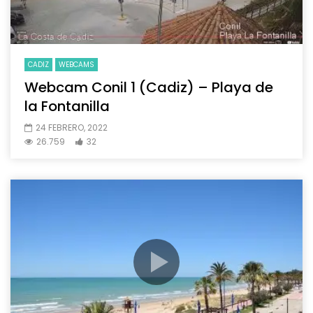
CADIZ
WEBCAMS
Webcam Conil 1 (Cadiz) – Playa de
la Fontanilla
24 FEBRERO, 2022
26.759
32