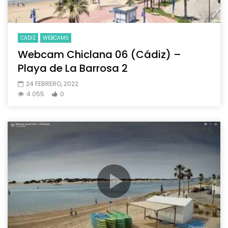
CADIZ
WEBCAMS
Webcam Chiclana 06 (Cádiz) –
Playa de La Barrosa 2
24 FEBRERO, 2022
4.055
0