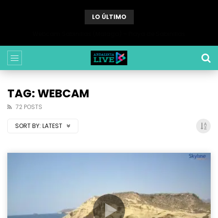
LO ÚLTIMO
Webcam Sabinillas (Malaga) – Playa de Sabinillas
TAG: WEBCAM
72 POSTS
SORT BY:
LATEST