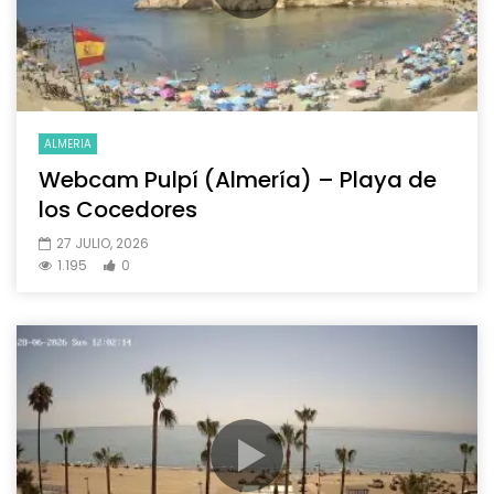
ALMERIA
Webcam Pulpí (Almería) – Playa de
los Cocedores
27 JULIO, 2026
1.195
0