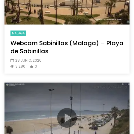
MALAGA
Webcam Sabinillas (Malaga) – Playa
de Sabinillas
28 JUNIO, 2026
3.280
0