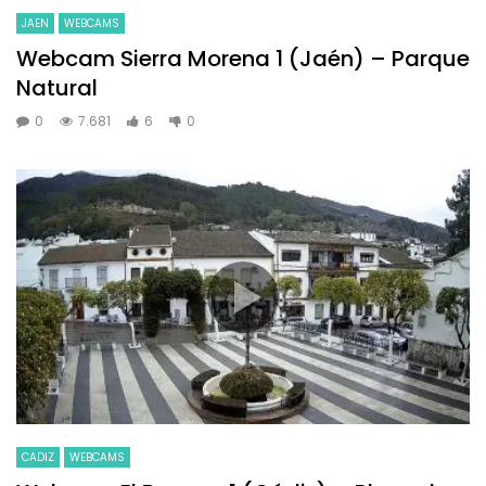
JAEN
WEBCAMS
Webcam Sierra Morena 1 (Jaén) – Parque
Natural
0
7.681
6
0
CADIZ
WEBCAMS