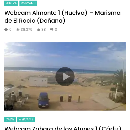
HUELVA
WEBCAMS
Webcam Almonte 1 (Huelva) – Marisma
de El Rocío (Doñana)
0
38.379
38
0
CADIZ
WEBCAMS
Webcam Zahara de los Atunes 1 (Cádiz)