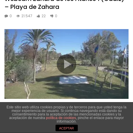
– Playa de Zahara
0
21.547
22
0
Este sitio web utiliza cookies propias y de terceros para que usted tenga la
MALAGA
WEBCAMS
mejor experiencia de usuario. Si continúa navegando está dando su
consentimiento para la aceptación de las mencionadas cookies y la
Webcam Estepona 1 (Málaga) – El
aceptación de nuestra
política de cookies
, pinche el enlace para mayor
información.
Paraíso Golf Club
ACEPTAR