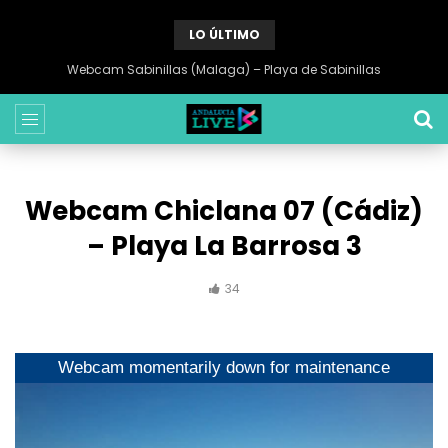
LO ÚLTIMO
Webcam Conil 1 (Cadiz) – Playa de la Fontanilla
Webcam Chiclana 07 (Cádiz)
– Playa La Barrosa 3
34