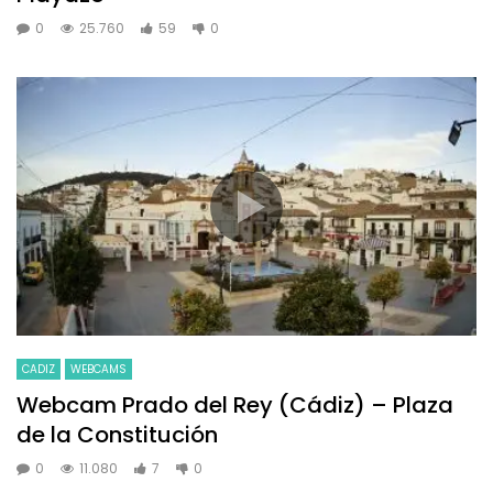
0
25.760
59
0
CADIZ
WEBCAMS
Webcam Prado del Rey (Cádiz) – Plaza
de la Constitución
0
11.080
7
0