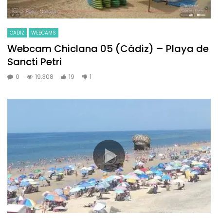
CADIZ
WEBCAMS
Webcam Chiclana 05 (Cádiz) – Playa de
Sancti Petri
0
19.308
19
1