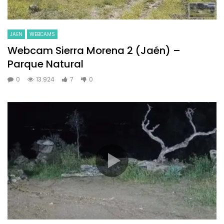
JAEN
WEBCAMS
Webcam Sierra Morena 2 (Jaén) –
Parque Natural
0
13.924
7
0