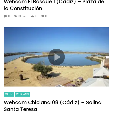
Webcam El Bosque 1 (Cádiz) – Plaza de
la Constitución
0
13.525
6
0
CADIZ
WEBCAMS
Webcam Chiclana 08 (Cádiz) – Salina
Santa Teresa