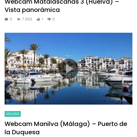
Webcam Matalascañas 3 (Huelva) –
Vista panorámica
0
7.903
1
0
MALAGA
Webcam Manilva (Málaga) – Puerto de
la Duquesa