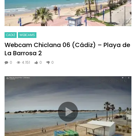
CADIZ
WEBCAMS
Webcam Chiclana 06 (Cádiz) – Playa de
La Barrosa 2
0
4.151
0
0