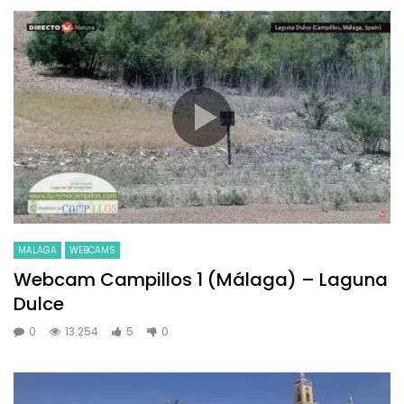
MALAGA
WEBCAMS
Webcam Campillos 1 (Málaga) – Laguna
Dulce
0
13.254
5
0