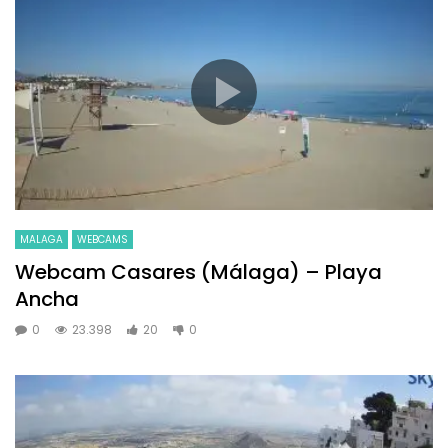
MALAGA
WEBCAMS
Webcam Casares (Málaga) – Playa
Ancha
0
23.398
20
0