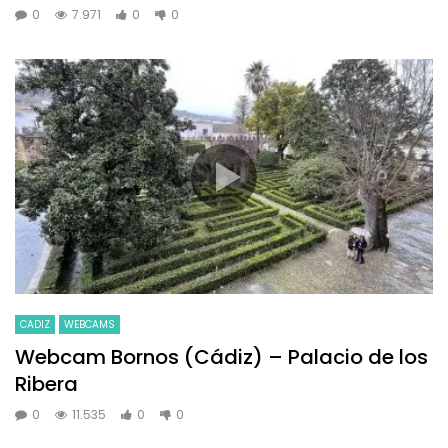
0
7.971
0
0
CADIZ
WEBCAMS
Webcam Bornos (Cádiz) – Palacio de los
Ribera
0
11.535
0
0