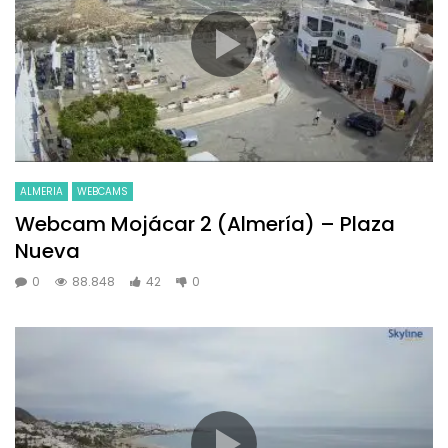
ALMERIA
WEBCAMS
Webcam Mojácar 2 (Almería) – Plaza
Nueva
0
88.848
42
0