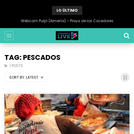
LO ÚLTIMO
Webcam Pulpí (Almería) – Playa de los Cocedores
TAG: PESCADOS
1 POSTS
SORT BY:
LATEST