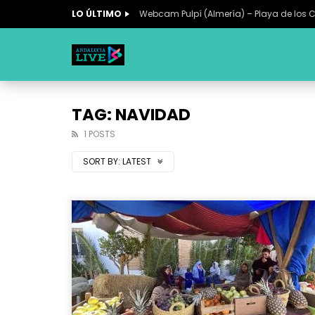
LO ÚLTIMO
Webcam Pulpí (Almería) – Playa de los 
TAG: NAVIDAD
1 POSTS
SORT BY:
LATEST