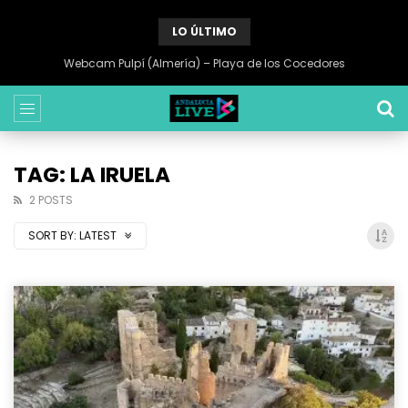
LO ÚLTIMO
Webcam Pulpí (Almería) – Playa de los Cocedores
TAG: LA IRUELA
2 POSTS
SORT BY:
LATEST