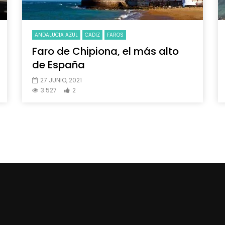
ANDALUCIA AZUL
CADIZ
FAROS
Faro de Chipiona, el más alto
de España
27 JUNIO, 2021
3.527
2