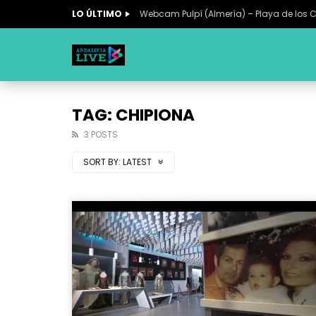
LO ÚLTIMO
Webcam Pulpí (Almería) – Playa de los 
TAG: CHIPIONA
3 POSTS
SORT BY:
LATEST