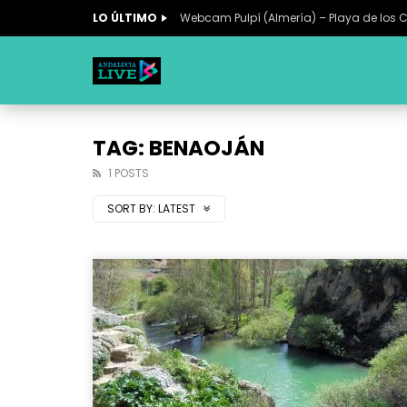
LO ÚLTIMO
Webcam Pulpí (Almería) – Playa de los 
TAG: BENAOJÁN
1 POSTS
SORT BY:
LATEST