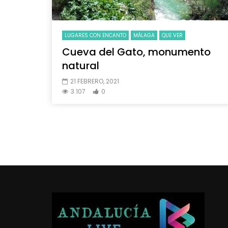
LUGARES CON ENCANTO
MÁLAGA
QUE VER
Cueva del Gato, monumento
natural
21 FEBRERO, 2021
3.107
0