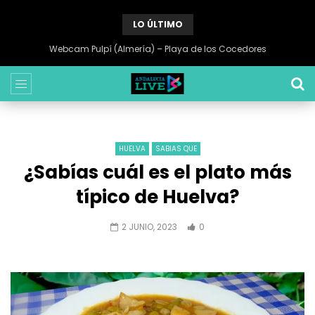
LO ÚLTIMO
Webcam Pulpí (Almería) – Playa de los Cocedores
HUELVA
SABIAS QUE
¿Sabías cuál es el plato más
típico de Huelva?
2 JUNIO, 2023
0