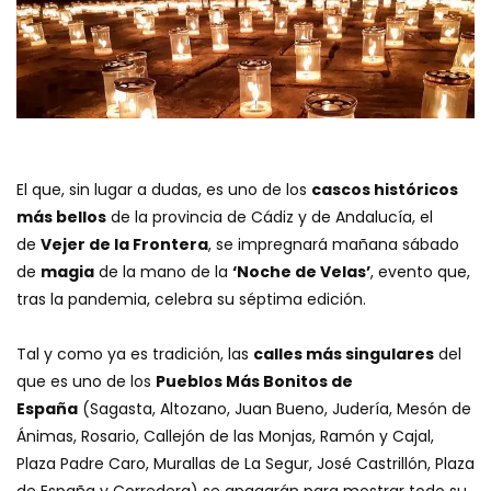
El que, sin lugar a dudas, es uno de los
cascos históricos
más bellos
de la provincia de Cádiz y de Andalucía, el
de
Vejer de la Frontera
, se impregnará mañana sábado
de
magia
de la mano de la
‘Noche de Velas’
, evento que,
tras la pandemia, celebra su séptima edición.
Tal y como ya es tradición, las
calles más singulares
del
que es uno de los
Pueblos Más Bonitos de
España
(Sagasta, Altozano, Juan Bueno, Judería, Mesón de
Ánimas, Rosario, Callejón de las Monjas, Ramón y Cajal,
Plaza Padre Caro, Murallas de La Segur, José Castrillón, Plaza
de España y Corredera) se apagarán para mostrar todo su