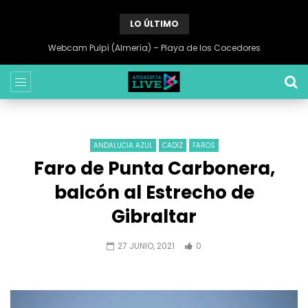
LO ÚLTIMO
Webcam Pulpí (Almería) – Playa de los Cocedores
ANDALUCIA AZUL
CADIZ
FAROS
Faro de Punta Carbonera,
balcón al Estrecho de
Gibraltar
27 JUNIO, 2021
0