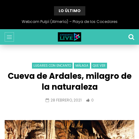
LO ÚLTIMO
Webcam Pulpí (Almería) – Playa de los Cocedores
LUGARES CON ENCANTO
MÁLAGA
QUE VER
Cueva de Ardales, milagro de
la naturaleza
28 FEBRERO, 2021
0