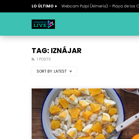
LO ÚLTIMO
Webcam Pulpí (Almería) – Playa de los 
TAG: IZNÁJAR
1 POSTS
SORT BY:
LATEST