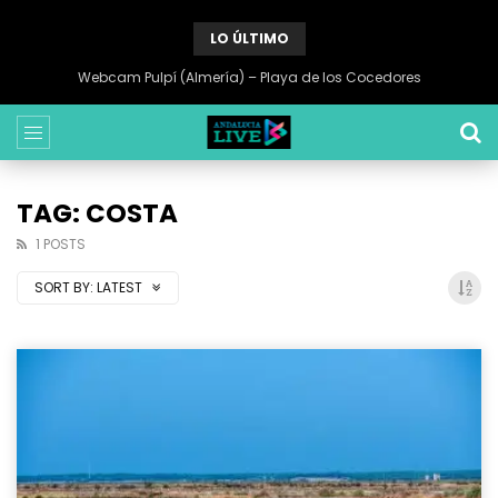
LO ÚLTIMO
Webcam Pulpí (Almería) – Playa de los Cocedores
TAG: COSTA
1 POSTS
SORT BY:
LATEST