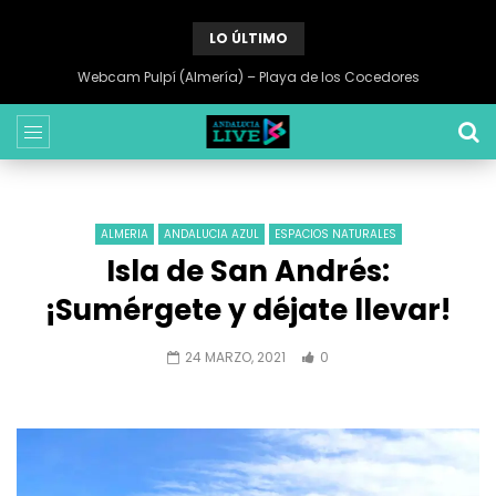
LO ÚLTIMO
Webcam Pulpí (Almería) – Playa de los Cocedores
ALMERIA
ANDALUCIA AZUL
ESPACIOS NATURALES
Isla de San Andrés:
¡Sumérgete y déjate llevar!
24 MARZO, 2021
0