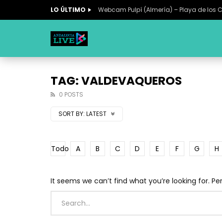
LO ÚLTIMO
Webcam Pulpí (Almería) – Playa de los 
TAG: VALDEVAQUEROS
0 POSTS
SORT BY:
LATEST
Todo
A
B
C
D
E
F
G
H
It seems we can’t find what you’re looking for. P