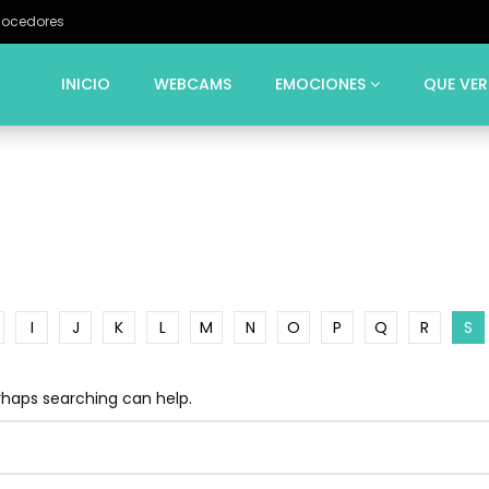
Cocedores
INICIO
WEBCAMS
EMOCIONES
QUE VER
I
J
K
L
M
N
O
P
Q
R
S
erhaps searching can help.