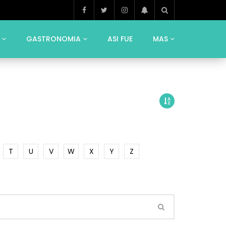
GASTRONOMIA
ASI FUE
MAS
T
U
V
W
X
Y
Z