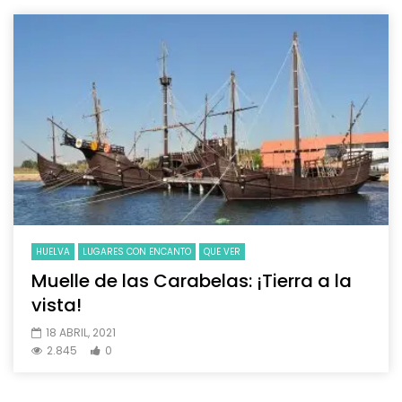
HUELVA
LUGARES CON ENCANTO
QUE VER
Muelle de las Carabelas: ¡Tierra a la
vista!
18 ABRIL, 2021
2.845
0