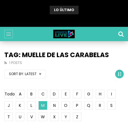
LO ÚLTIMO
Webcam Sabinillas (Malaga) – Playa de Sabinillas
TAG: MUELLE DE LAS CARABELAS
1 POSTS
SORT BY:
LATEST
Todo
A
B
C
D
E
F
G
H
I
J
K
L
M
N
O
P
Q
R
S
T
U
V
W
X
Y
Z