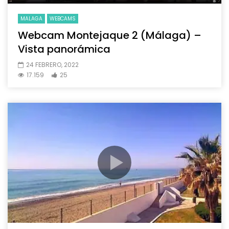
MALAGA
WEBCAMS
Webcam Montejaque 2 (Málaga) –
Vista panorámica
24 FEBRERO, 2022
17.159
25