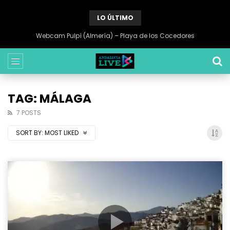
LO ÚLTIMO
Webcam Sabinillas (Malaga) – Playa de Sabinillas
TAG: MÁLAGA
7 POSTS
SORT BY:
MOST LIKED