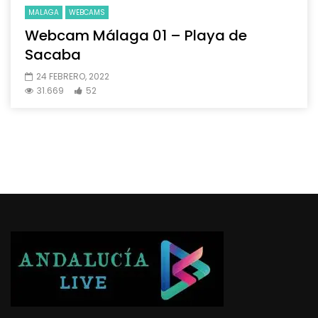
MALAGA
WEBCAMS
Webcam Málaga 01 – Playa de
Sacaba
24 FEBRERO, 2022
31.669
52