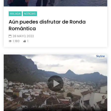
MALAGA
NOTICIAS
Aún puedes disfrutar de Ronda
Romántica
28 MAYO, 2022
1.180
1