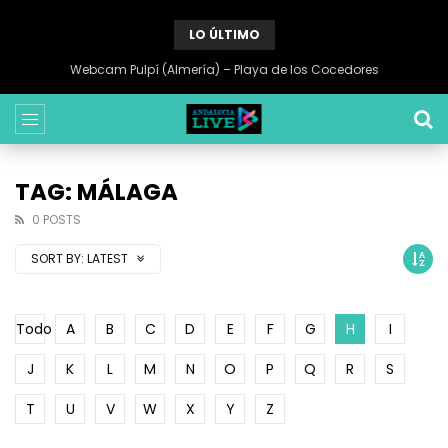
LO ÚLTIMO
Webcam Pulpí (Almería) – Playa de los Cocedores
TAG: MÁLAGA
0 POSTS
SORT BY:
LATEST
Todo
A
B
C
D
E
F
G
H
I
J
K
L
M
N
O
P
Q
R
S
T
U
V
W
X
Y
Z