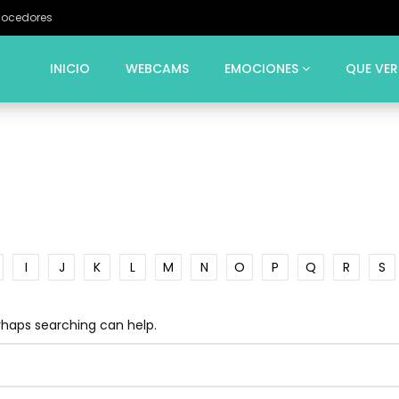
Cocedores
INICIO
WEBCAMS
EMOCIONES
QUE VER
I
J
K
L
M
N
O
P
Q
R
S
erhaps searching can help.