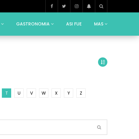
GASTRONOMIA
ASI FUE
MAS
T
U
V
W
X
Y
Z