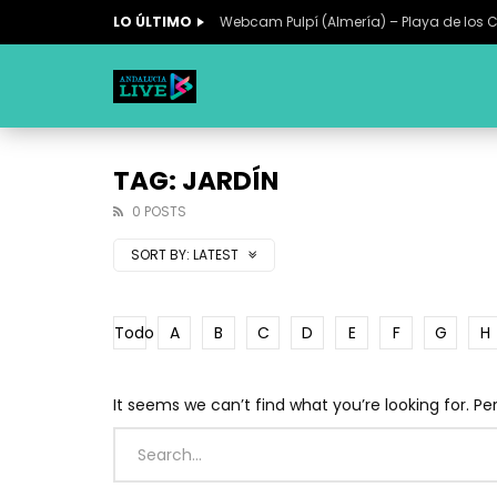
LO ÚLTIMO
Webcam Pulpí (Almería) – Playa de los 
TAG: JARDÍN
0 POSTS
SORT BY:
LATEST
Todo
A
B
C
D
E
F
G
H
It seems we can’t find what you’re looking for. P