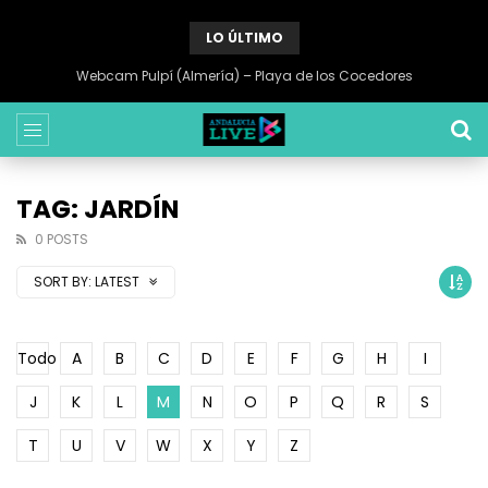
LO ÚLTIMO
Webcam Pulpí (Almería) – Playa de los Cocedores
TAG: JARDÍN
0 POSTS
SORT BY:
LATEST
Todo
A
B
C
D
E
F
G
H
I
J
K
L
M
N
O
P
Q
R
S
T
U
V
W
X
Y
Z