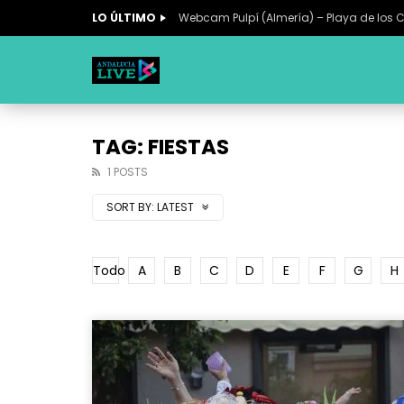
LO ÚLTIMO
Webcam Pulpí (Almería) – Playa de los 
TAG: FIESTAS
1 POSTS
SORT BY:
LATEST
Todo
A
B
C
D
E
F
G
H