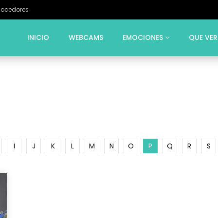
Cocedores
INICIO
WEBCAMS
EMOCIONES
QUE VER
I
J
K
L
M
N
O
P
Q
R
S