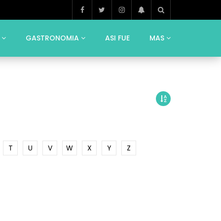
GASTRONOMIA
ASI FUE
MAS
T
U
V
W
X
Y
Z