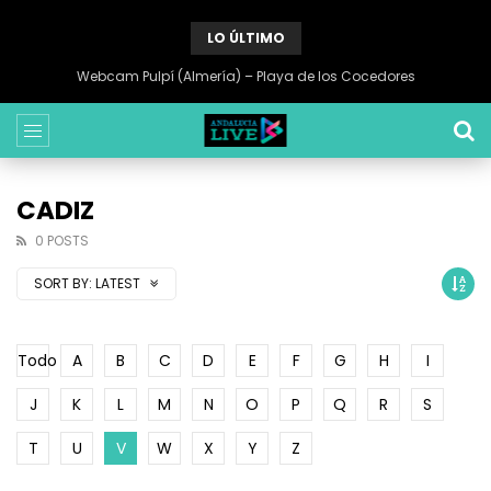
LO ÚLTIMO
Webcam Pulpí (Almería) – Playa de los Cocedores
CADIZ
0 POSTS
SORT BY:
LATEST
Todo
A
B
C
D
E
F
G
H
I
J
K
L
M
N
O
P
Q
R
S
T
U
V
W
X
Y
Z