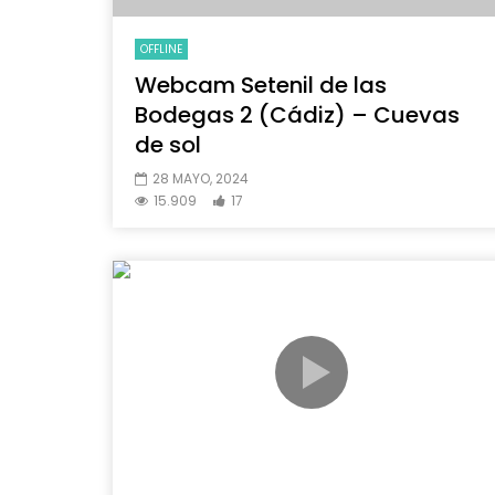
OFFLINE
Webcam Setenil de las
Bodegas 2 (Cádiz) – Cuevas
de sol
28 MAYO, 2024
15.909
17