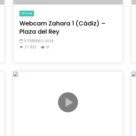
OFFLINE
Webcam Zahara 1 (Cádiz) –
Plaza del Rey
5 FEBRERO, 2024
27.922
31