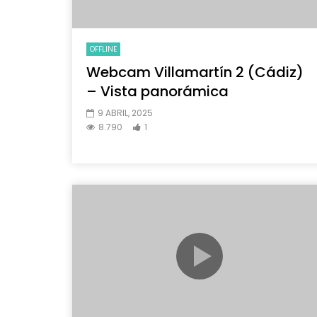
OFFLINE
Webcam Villamartín 2 (Cádiz)
– Vista panorámica
9 ABRIL, 2025
8.790
1