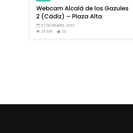
Webcam Alcalá de los Gazules
2 (Cádiz) – Plaza Alta
27 DICIEMBRE, 2022
24.581
23