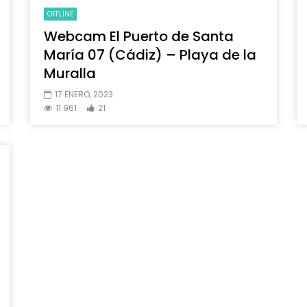
OFFLINE
Webcam El Puerto de Santa
María 07 (Cádiz) – Playa de la
Muralla
17 ENERO, 2023
11.961
21