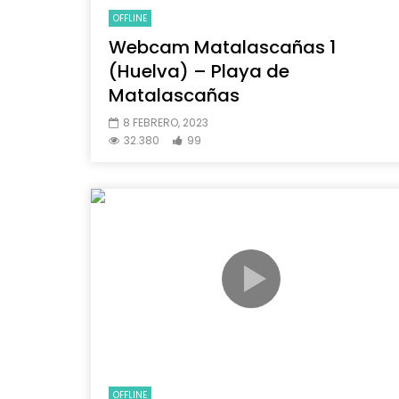
OFFLINE
Webcam Matalascañas 1
(Huelva) – Playa de
Matalascañas
8 FEBRERO, 2023
32.380
99
OFFLINE