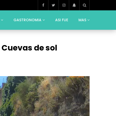
GASTRONOMIA
ASI FUE
MAS
 Cuevas de sol