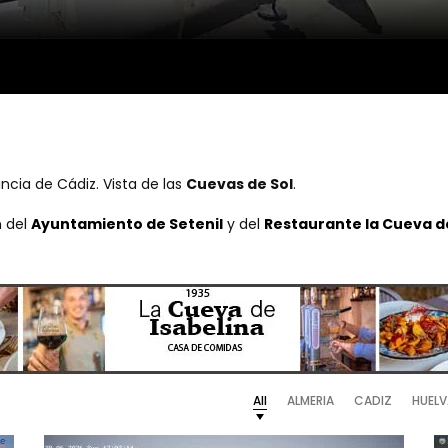
vincia de Cádiz. Vista de las
Cuevas de Sol
.
n del
Ayuntamiento de Setenil
y del
Restaurante la Cueva de
All
ALMERIA
CADIZ
HUELV