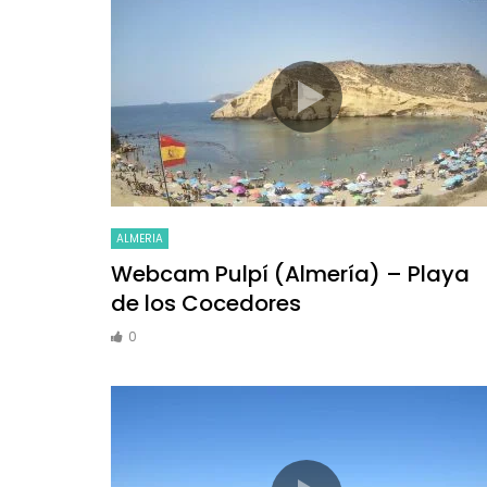
ALMERIA
Webcam Pulpí (Almería) – Playa
de los Cocedores
0