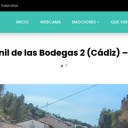
Sabinillas
INICIO
WEBCAMS
EMOCIONES
QUE VER
l de las Bodegas 2 (Cádiz) –
17