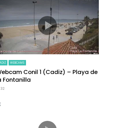
ADIZ
WEBCAMS
ebcam Conil 1 (Cadiz) – Playa de
a Fontanilla
32