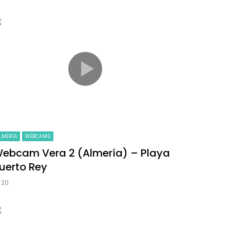
LMERIA
WEBCAMS
ebcam Vera 2 (Almería) – Playa
uerto Rey
20