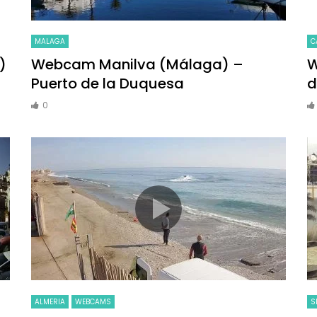
MALAGA
C
)
Webcam Manilva (Málaga) –
W
Puerto de la Duquesa
d
0
ALMERIA
WEBCAMS
S