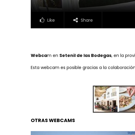
Like
Share
Webca
m en
Setenil de las Bodegas
, en la pro
Esta webcam es posible gracias a la colaboració
OTRAS WEBCAMS