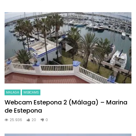
MALAGA
WEBCAMS
Webcam Estepona 2 (Málaga) – Marina
de Estepona
25.936
20
0