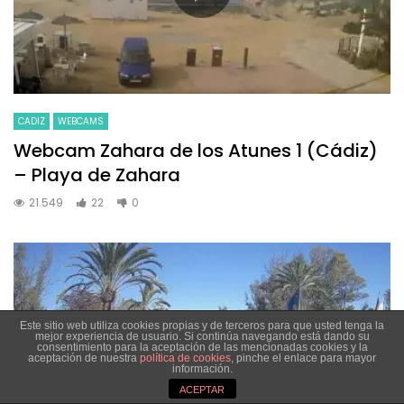
CADIZ
WEBCAMS
Webcam Zahara de los Atunes 1 (Cádiz)
– Playa de Zahara
21.549
22
0
Este sitio web utiliza cookies propias y de terceros para que usted tenga la
mejor experiencia de usuario. Si continúa navegando está dando su
consentimiento para la aceptación de las mencionadas cookies y la
aceptación de nuestra
política de cookies
, pinche el enlace para mayor
información.
ACEPTAR