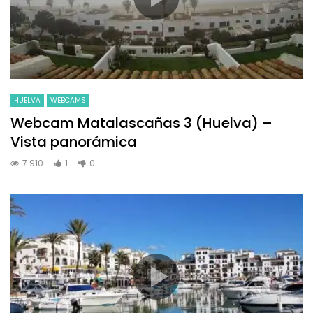
HUELVA
WEBCAMS
Webcam Matalascañas 3 (Huelva) –
Vista panorámica
7.910
1
0