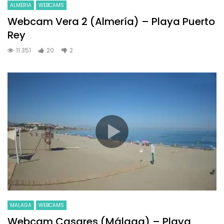
ALMERIA
WEBCAMS
Webcam Vera 2 (Almería) – Playa Puerto
Rey
11.351
20
2
MALAGA
WEBCAMS
Webcam Casares (Málaga) – Playa