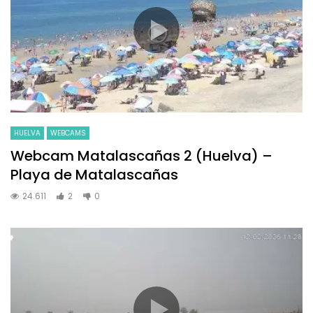
HUELVA
WEBCAMS
Webcam Matalascañas 2 (Huelva) –
Playa de Matalascañas
24.611
2
0