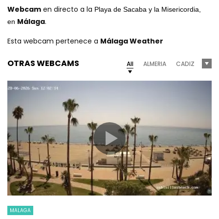
Webcam
en directo a la
Playa de Sacaba y la Misericordia,
Málaga
.
en
Esta webcam pertenece a
Málaga Weather
OTRAS WEBCAMS
All
ALMERIA
CADIZ
MALAGA