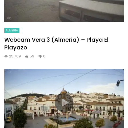
ALMERIA
Webcam Vera 3 (Almería) – Playa El
Playazo
25.769
59
0