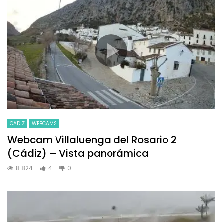
CADIZ
WEBCAMS
Webcam Villaluenga del Rosario 2
(Cádiz) – Vista panorámica
8.824
4
0