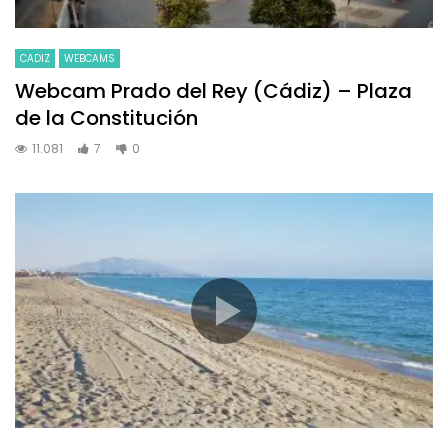
CADIZ
WEBCAMS
Webcam Prado del Rey (Cádiz) – Plaza
de la Constitución
11.081
7
0