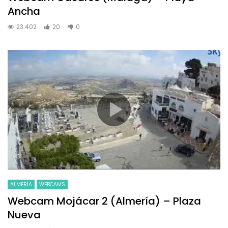
Ancha
23.402
20
0
ALMERIA
WEBCAMS
Webcam Mojácar 2 (Almería) – Plaza
Nueva