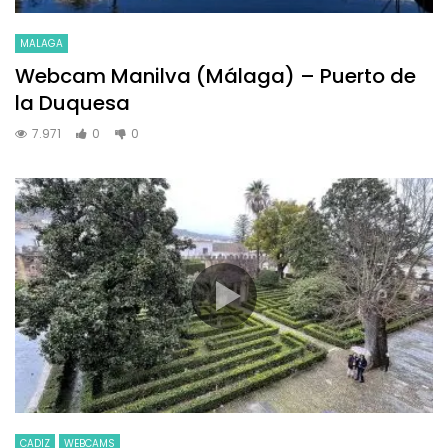
MALAGA
Webcam Manilva (Málaga) – Puerto de
la Duquesa
7.971
0
0
CADIZ
WEBCAMS