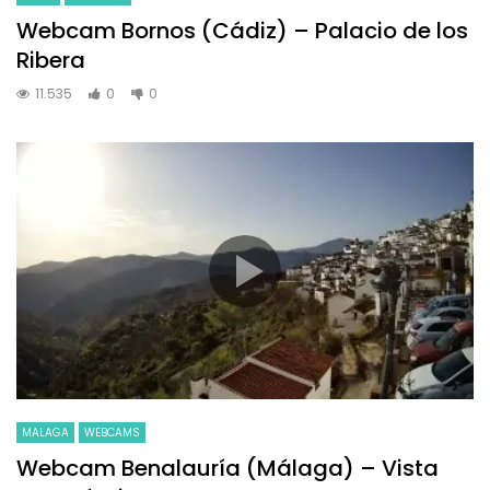
Webcam Bornos (Cádiz) – Palacio de los
Ribera
11.535
0
0
MALAGA
WEBCAMS
Webcam Benalauría (Málaga) – Vista