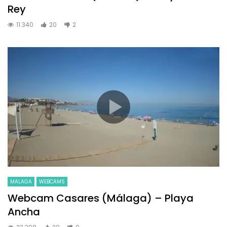
Rey
11.340
20
2
MALAGA
WEBCAMS
Webcam Casares (Málaga) – Playa
Ancha