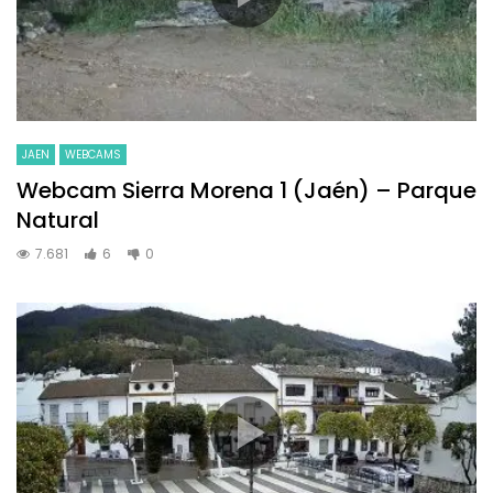
JAEN
WEBCAMS
Webcam Sierra Morena 1 (Jaén) – Parque
Natural
7.681
6
0