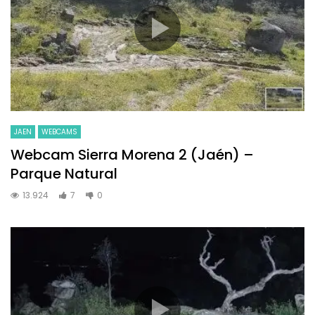
JAEN
WEBCAMS
Webcam Sierra Morena 2 (Jaén) –
Parque Natural
13.924
7
0