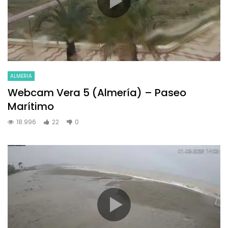
ALMERIA
Webcam Vera 5 (Almería) – Paseo
Marítimo
18.996
22
0