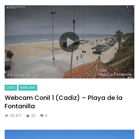
CADIZ
WEBCAMS
Webcam Conil 1 (Cadiz) – Playa de la
Fontanilla
26.971
32
0