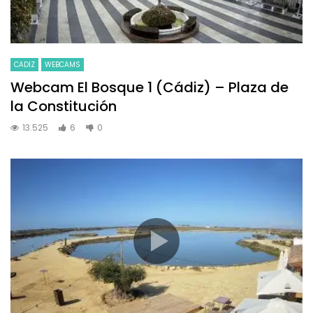
CADIZ
WEBCAMS
Webcam El Bosque 1 (Cádiz) – Plaza de
la Constitución
13.525
6
0