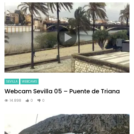
SEVILLA
WEBCAMS
Webcam Sevilla 05 – Puente de Triana
14.898
0
0