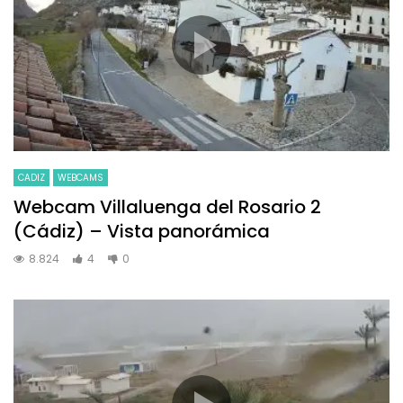
CADIZ
WEBCAMS
Webcam Villaluenga del Rosario 2
(Cádiz) – Vista panorámica
8.824
4
0