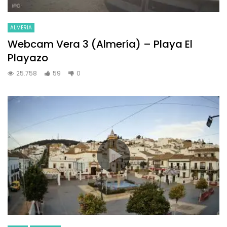
ALMERIA
Webcam Vera 3 (Almería) – Playa El
Playazo
25.758
59
0