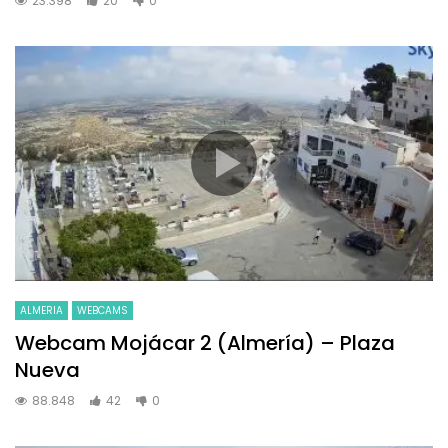
23.398
20
0
ALMERIA
WEBCAMS
Webcam Mojácar 2 (Almería) – Plaza
Nueva
88.848
42
0