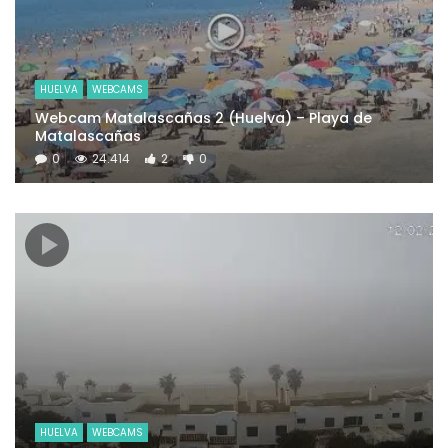
HUELVA
WEBCAMS
Webcam Matalascañas 2 (Huelva) – Playa de
Matalascañas
0
24.414
2
0
HUELVA
WEBCAMS