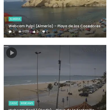
ALMERIA
Webcam Pulpí (Almería) – Playa de los Cocedores
0
1.179
0
0
CADIZ
WEBCAMS