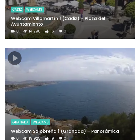
CADIZ
WEBCAMS
Webcam Villamartín 1 (Cadiz) – Plaza del
Ayuntamiento
0
14.298
16
0
GRANADA
WEBCAMS
Webcam Salobreña 1 (Granada) – Panorámica
0
19.925
19
0