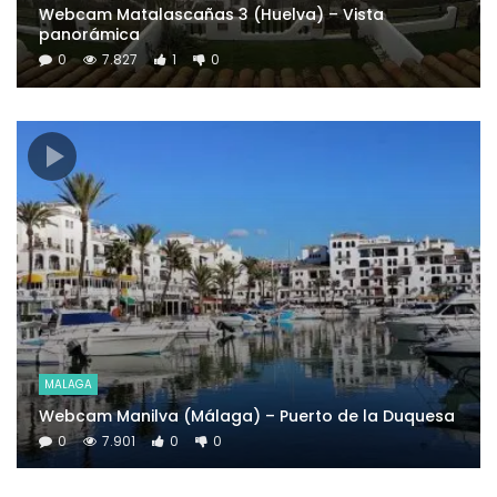
Webcam Matalascañas 3 (Huelva) – Vista
panorámica
0
7.827
1
0
MALAGA
Webcam Manilva (Málaga) – Puerto de la Duquesa
0
7.901
0
0