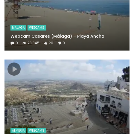
MALAGA
WEBCAMS
Webcam Casares (Málaga) – Playa Ancha
0
23.345
20
0
ALMERIA
WEBCAMS