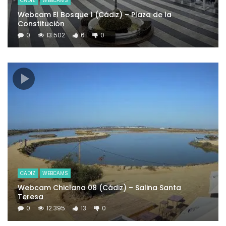
CADIZ
WEBCAMS
Webcam El Bosque 1 (Cádiz) – Plaza de la
Constitución
0
13.502
6
0
CADIZ
WEBCAMS
Webcam Chiclana 08 (Cádiz) – Salina Santa
Teresa
0
12.395
13
0