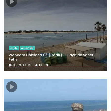
CADIZ
WEBCAMS
Webcam Chiclana 05 (Cádiz) – Playa de Sancti
Petri
0
19.175
19
1