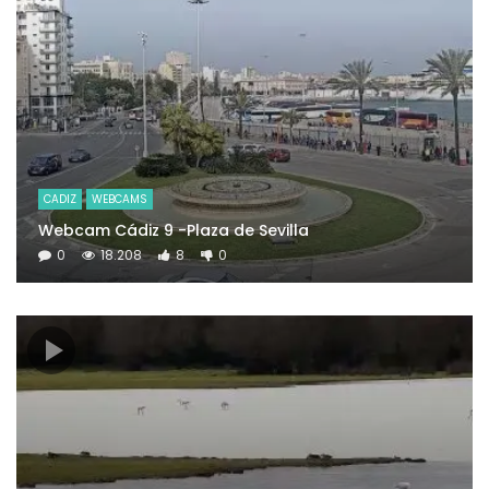
CADIZ
WEBCAMS
Webcam Cádiz 9 -Plaza de Sevilla
0
18.208
8
0