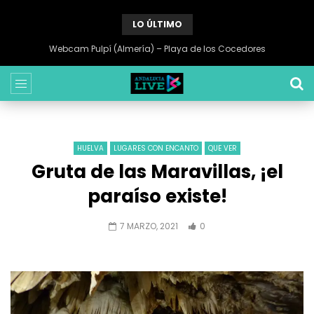
LO ÚLTIMO
Webcam Sabinillas (Malaga) – Playa de Sabinillas
HUELVA
LUGARES CON ENCANTO
QUE VER
Gruta de las Maravillas, ¡el
paraíso existe!
7 MARZO, 2021
0